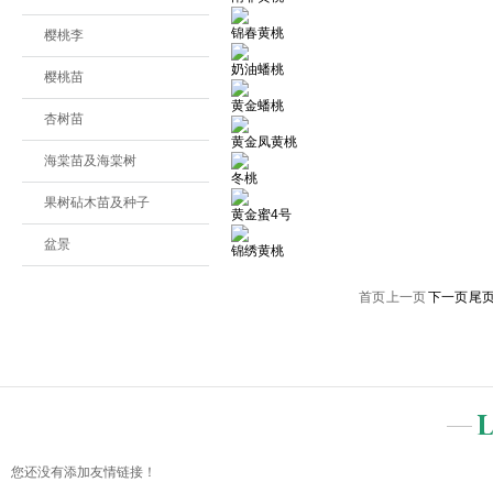
锦春黄桃
樱桃李
奶油蟠桃
樱桃苗
黄金蟠桃
杏树苗
黄金凤黄桃
海棠苗及海棠树
冬桃
果树砧木苗及种子
黄金蜜4号
盆景
锦绣黄桃
首页 上一页
下一页
尾
您还没有添加友情链接！