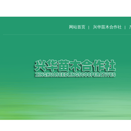
网站首页
兴华苗木合作社
|
|