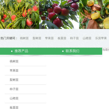
热门关键词：
桃树苗
梨树苗
苹果苗
板栗苗
柿子苗
山楂苗
乐淇苹果
当前
推荐产品
联系我们
桃树苗
苹果苗
梨树苗
柿子苗
山楂苗
板栗苗