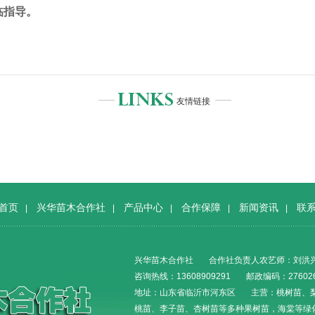
临指导。
友情链接
首页
兴华苗木合作社
产品中心
合作保障
新闻资讯
联
|
|
|
|
|
兴华苗木合作社
合作社负责人农艺师：刘洪
咨询热线：13608909291
邮政编码：27602
地址：山东省临沂市河东区
主营：桃树苗、
桃苗、李子苗、杏树苗等多种果树苗，海棠等绿