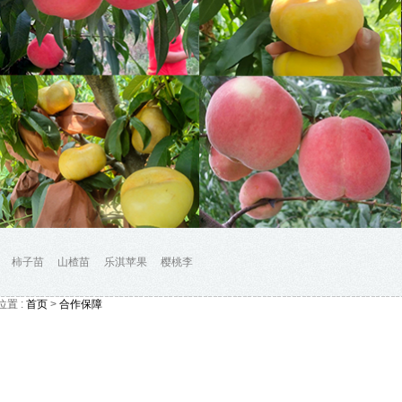
柿子苗
山楂苗
乐淇苹果
樱桃李
位置 :
首页
>
合作保障