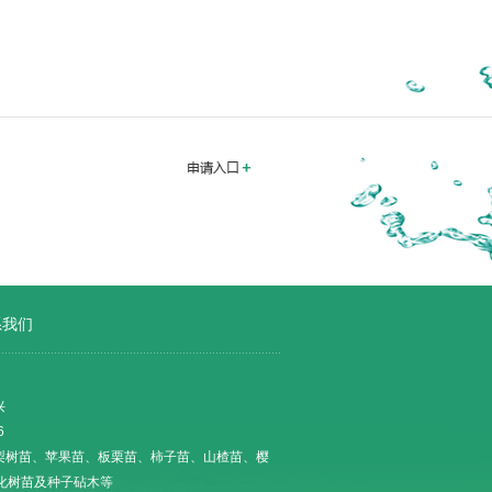
系我们
兴
6
梨树苗、苹果苗、板栗苗、柿子苗、山楂苗、樱
化树苗及种子砧木等