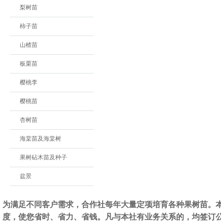
梨树苗
柿子苗
山楂苗
板栗苗
樱桃李
樱桃苗
杏树苗
海棠苗及海棠树
果树砧木苗及种子
盆景
为满足不同客户需求，合作社每年大量定项培育各种果树苗。
度，使您省时、省力、省钱。凡与本社有业务关系的，均签订