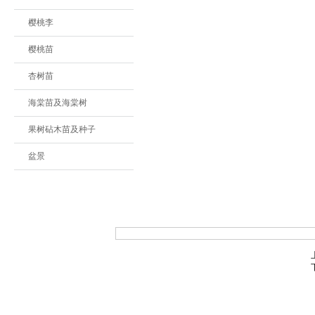
樱桃李
樱桃苗
杏树苗
海棠苗及海棠树
果树砧木苗及种子
盆景