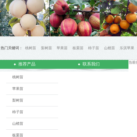
热门关键词：
桃树苗
梨树苗
苹果苗
板栗苗
柿子苗
山楂苗
乐淇苹果
当前
推荐产品
联系我们
桃树苗
苹果苗
梨树苗
柿子苗
山楂苗
板栗苗