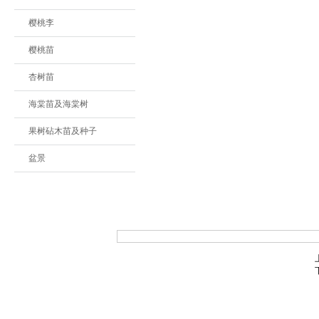
樱桃李
樱桃苗
杏树苗
海棠苗及海棠树
果树砧木苗及种子
盆景