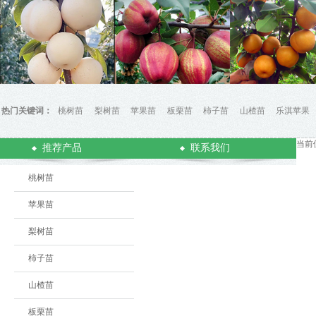
热门关键词：
桃树苗
梨树苗
苹果苗
板栗苗
柿子苗
山楂苗
乐淇苹果
当前
推荐产品
联系我们
桃树苗
苹果苗
梨树苗
柿子苗
山楂苗
板栗苗