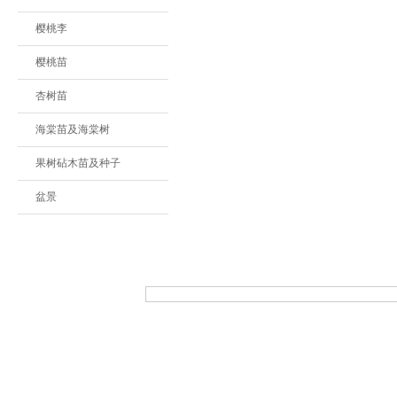
樱桃李
樱桃苗
杏树苗
海棠苗及海棠树
果树砧木苗及种子
盆景