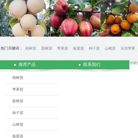
热门关键词：
桃树苗
梨树苗
苹果苗
板栗苗
柿子苗
山楂苗
乐淇苹果
当前
推荐产品
联系我们
桃树苗
苹果苗
梨树苗
柿子苗
山楂苗
板栗苗