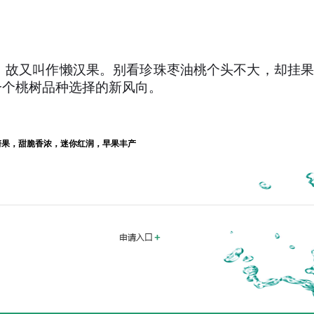
，故又叫作懒汉果。别看珍珠枣油桃个头不大，却挂果
一个桃树品种选择的新风向。
箭果，甜脆香浓，迷你红润，早果丰产