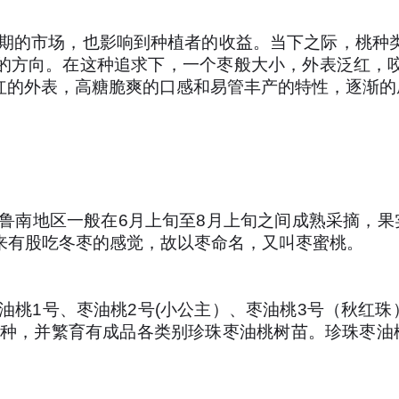
期的市场，也影响到种植者的收益。当下之际，桃种
的方向。在这种追求下，一个枣般大小，外表泛红，
红的外表，高糖脆爽的口感和易管丰产的特性，逐渐的
南地区一般在6月上旬至8月上旬之间成熟采摘，果实
来有股吃冬枣的感觉，故以枣命名，又叫枣蜜桃。
桃1号、枣油桃2号(小公主）、枣油桃3号（秋红珠
品种，并繁育有成品各类别珍珠枣油桃树苗。珍珠枣油桃