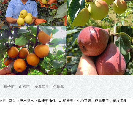
柿子苗
山楂苗
乐淇苹果
樱桃李
位置 :
首页
>
技术资讯
>
珍珠枣油桃—甜如蜜枣，小巧红靚，成串丰产，懒汉管理