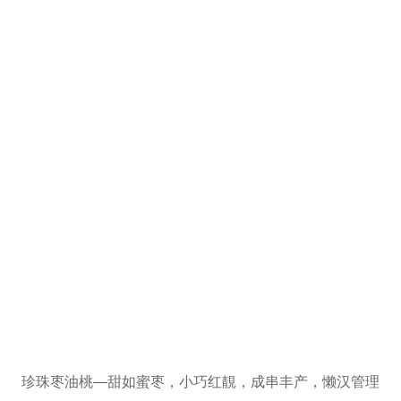
珍珠枣油桃—甜如蜜枣，小巧红靚，成串丰产，懒汉管理