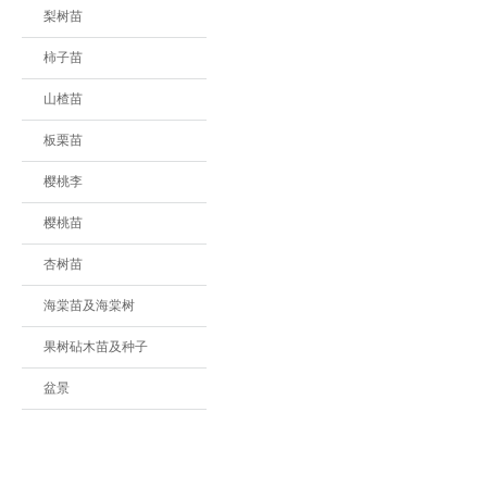
梨树苗
柿子苗
山楂苗
板栗苗
樱桃李
樱桃苗
杏树苗
海棠苗及海棠树
果树砧木苗及种子
盆景